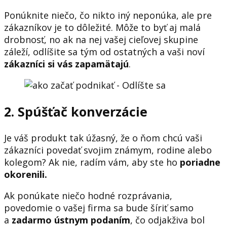
Ponúknite niečo, čo nikto iný neponúka, ale pre
zákazníkov je to dôležité. Môže to byť aj malá
drobnosť, no ak na nej vašej cieľovej skupine
záleží, odlíšite sa tým od ostatných a vaši noví
zákazníci si vás zapamätajú
.
2. Spúšťač konverzácie
Je váš produkt tak úžasný, že o ňom chcú vaši
zákazníci povedať svojim známym, rodine alebo
kolegom? Ak nie, radím vám, aby ste ho
poriadne
okorenili.
Ak ponúkate niečo hodné rozprávania,
povedomie o vašej firma sa bude šíriť samo
a
zadarmo ústnym podaním
, čo odjakživa bol