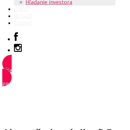
Hľadanie investora
O NÁS
RECENZIE
KONTAKT
ZÍSKAŤ PRÍSTUP
PRIHLÁSIŤ SA