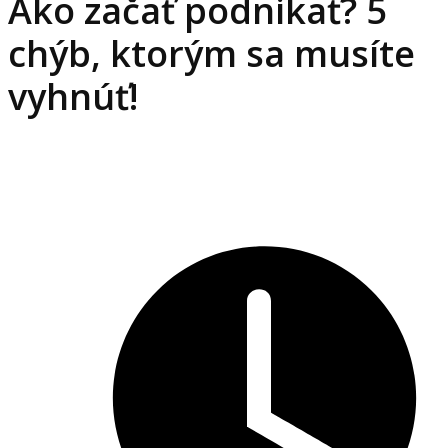
Ako začať podnikať? 5
chýb, ktorým sa musíte
vyhnúť!