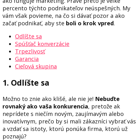
ako funguje marketing. Práve preto je veľké
percento týchto podnikateľov neúspešných. My
vám však povieme, na čo si dávať pozor a ako
začať podnikať, aby ste
boli o krok vpred
.
Odlíšte sa
Spúšťač konverzácie
Trpezlivosť
Garancia
Cieľová skupina
1. Odlíšte sa
Možno to znie ako klišé, ale nie je!
Nebuďte
rovnaký ako vaša konkurencia
, pretože ak
neprídete s niečím novým, zaujímavým alebo
inovatívnym, prečo by si mali zákazníci vybrať vás
a vzdať sa istoty, ktorú ponúka firma, ktorú už
poznajú?