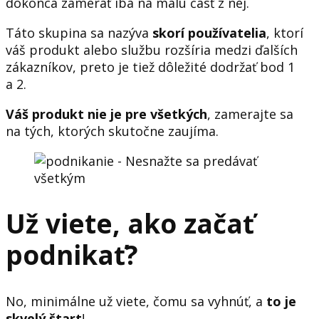
dokonca zamerať iba na malú časť z nej.
Táto skupina sa nazýva
skorí používatelia
, ktorí
váš produkt alebo službu rozšíria medzi ďalších
zákazníkov, preto je tiež dôležité dodržať bod 1
a 2.
Váš produkt nie je pre všetkých
, zamerajte sa
na tých, ktorých skutočne zaujíma.
Už viete, ako začať
podnikať?
No, minimálne už viete, čomu sa vyhnúť, a
to je
skvelý štart
!