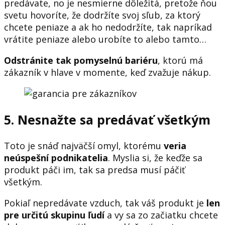
predávate, no je nesmierne dôležitá, pretože ňou
svetu hovoríte, že dodržíte svoj sľub, za ktorý
chcete peniaze a ak ho nedodržíte, tak napríkad
vrátite peniaze alebo urobíte to alebo tamto…
Odstránite tak pomyselnú bariéru
, ktorú má
zákazník v hlave v momente, keď zvažuje nákup.
5. Nesnažte sa predávať všetkým
Toto je snáď najväčší omyl, ktorému
veria
neúspešní podnikatelia
. Myslia si, že keďže sa
produkt páči im, tak sa predsa musí páčiť
všetkým.
Pokiaľ nepredávate vzduch, tak váš produkt je
len
pre určitú skupinu ľudí
a vy sa zo začiatku chcete