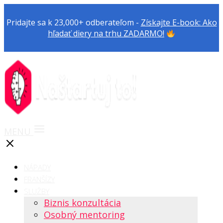
Pridajte sa k 23,000+ odberateľom -
Získajte E-book: Ako
hľadať diery na trhu ZADARMO!
MENU
NÁPADY
FRANŠÍZY
SLUŽBY
Biznis konzultácia
Osobný mentoring