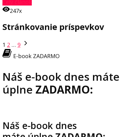
Celý článok
247x
Stránkovanie príspevkov
1
2
…
9
E-book ZADARMO
Náš e-book dnes máte
úplne
ZADARMO:
Náš e-book dnes
máte úplne
ZADARMO: