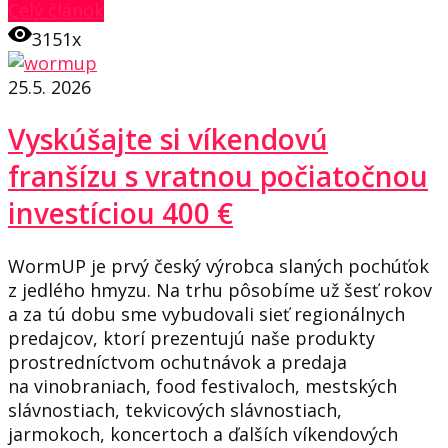
Celý článok
3151x
25.5. 2026
Vyskúšajte si víkendovú
franšízu s vratnou počiatočnou
investíciou 400 €
WormUP je prvý český výrobca slaných pochúťok
z jedlého hmyzu. Na trhu pôsobíme už šesť rokov
a za tú dobu sme vybudovali sieť regionálnych
predajcov, ktorí prezentujú naše produkty
prostredníctvom ochutnávok a predaja
na vinobraniach, food festivaloch, mestských
slávnostiach, tekvicových slávnostiach,
jarmokoch, koncertoch a ďalších víkendových