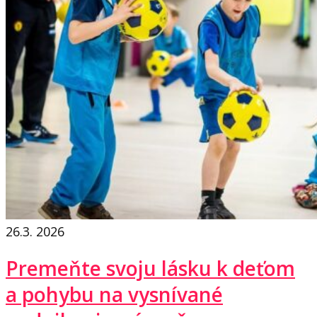
26.3. 2026
Premeňte svoju lásku k deťom
a pohybu na vysnívané