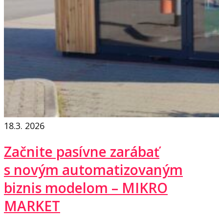
18.3. 2026
Začnite pasívne zarábať
s novým automatizovaným
biznis modelom – MIKRO
MARKET