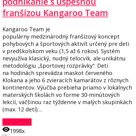
podnikanie s úspešnou
franšízou Kangaroo Team
Kangaroo Team je
populárny medzinárodný franšízový koncept
pohybových a športových aktivít určený pre deti
v predškolskom veku (1,5 až 6 rokov). Systém
nevyužíva klasický, nudný telocvik, ale unikátnu
metodológiu „športovej rozprávky“. Deti
na hodinách sprevádza maskot červeného
Klokana a jeho 6 zvieracích kamarátov z rôznych
kontinentov. Výučba prebieha priamo v lokálnych
materských školách vo forme 30-minútových
lekcií, väčšinou raz týždenne v malých skupinkách
(max. 12 detí)....
Celý článok
1998x