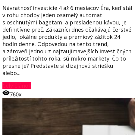
Návratnosť investície 4 až 6 mesiacov Éra, keď stál
v rohu chodby jeden osamelý automat
s oschnutými bagetami a presladenou kávou, je
definitívne preč. Zákazníci dnes očakávajú čerstvé
jedlo, lokálne produkty a prémiový zážitok 24
hodín denne. Odpoveďou na tento trend,
a zároveň jednou z najzaujímavejších investičných
príležitostí tohto roka, sú mikro markety. Čo to
presne je? Predstavte si dizajnovú striešku
alebo...
Celý článok
760x