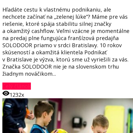
Hľadáte cestu k vlastnému podnikaniu, ale
nechcete začínať na „zelenej lúke“? Máme pre vás
riešenie, ktoré spája stabilitu silnej značky
a okamžitý cashflow. Veľmi vzácne je momentálne
na predaj plne fungujúca franšízová predajňa
SOLODOOR priamo v srdci Bratislavy. 10 rokov
skúseností a okamžitá klientela Podnikať
v Bratislave je výzva, ktorú sme už vyriešili za vás.
Značka SOLODOOR nie je na slovenskom trhu
žiadnym nováčikom...
Celý článok
1232x