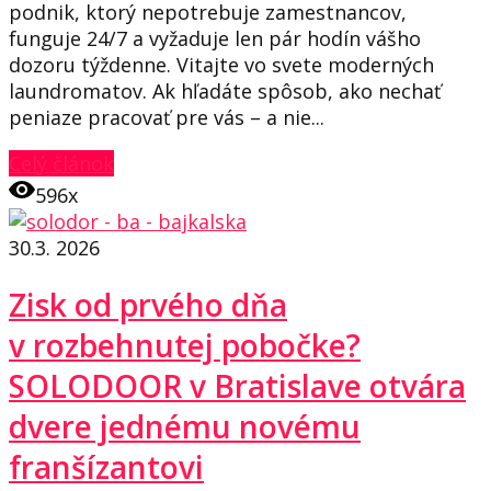
podnik, ktorý nepotrebuje zamestnancov,
funguje 24/7 a vyžaduje len pár hodín vášho
dozoru týždenne. Vitajte vo svete moderných
laundromatov. Ak hľadáte spôsob, ako nechať
peniaze pracovať pre vás – a nie...
Celý článok
596x
30.3. 2026
Zisk od prvého dňa
v rozbehnutej pobočke?
SOLODOOR v Bratislave otvára
dvere jednému novému
franšízantovi