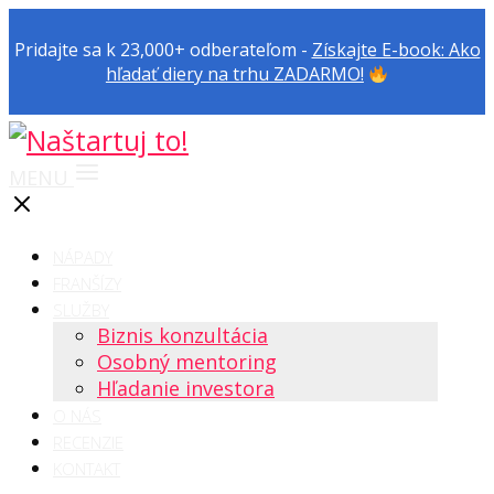
Pridajte sa k 23,000+ odberateľom -
Získajte E-book: Ako
hľadať diery na trhu ZADARMO!
MENU
NÁPADY
FRANŠÍZY
SLUŽBY
Biznis konzultácia
Osobný mentoring
Hľadanie investora
O NÁS
RECENZIE
KONTAKT