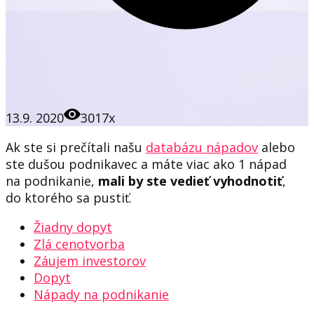
13.9. 2020
3017x
Ak ste si prečítali našu
dat
abázu nápadov
alebo
ste dušou podnikavec a máte viac ako 1 nápad
na podnikanie,
mali by ste vedieť vyhodnotiť
,
do ktorého sa pustiť.
Žiadny dopyt
Zlá cenotvorba
Záujem investorov
Dopyt
Nápady na podnikanie