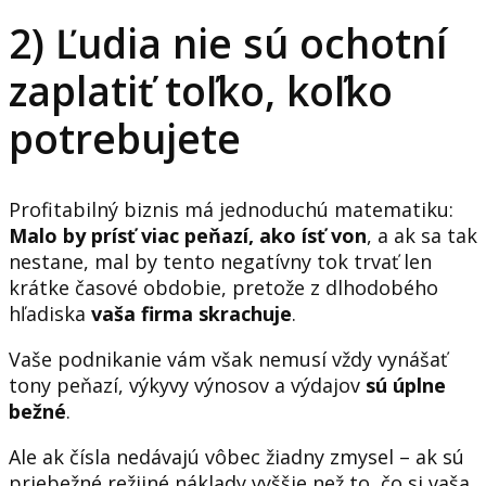
2) Ľudia nie sú ochotní
zaplatiť toľko, koľko
potrebujete
Profitabilný biznis má jednoduchú matematiku:
Malo by prísť viac peňazí, ako ísť von
, a ak sa tak
nestane, mal by tento negatívny tok trvať len
krátke časové obdobie, pretože z dlhodobého
hľadiska
vaša firma skrachuje
.
Vaše podnikanie vám však nemusí vždy vynášať
tony peňazí, výkyvy výnosov a výdajov
sú úplne
bežné
.
Ale ak čísla nedávajú vôbec žiadny zmysel – ak sú
priebežné režijné náklady vyššie než to, čo si vaša