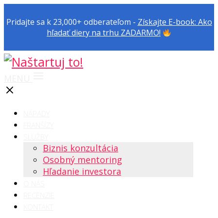
Pridajte sa k 23,000+ odberateľom -
Získajte E-book: Ako
hľadať diery na trhu ZADARMO!
MENU
NÁPADY
FRANŠÍZY
SLUŽBY
Biznis konzultácia
Osobný mentoring
Hľadanie investora
O NÁS
RECENZIE
KONTAKT