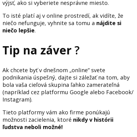
výjsť, ako si vyberiete nesprávne miesto.
To isté platí aj v online prostredí, ak vidíte, že
niečo nefunguje, vyhnite sa tomu a
nájdite si
niečo lepšie
.
Tip na záver
?
Ak chcete byť v dnešnom „online“ svete
podnikania úspešný, dajte si záležať na tom, aby
bola vaša cieľová skupina ľahko zamerateľná
(napríklad cez platformu Google alebo Facebook/
Instagram).
Tieto platformy vám ako firme ponúkajú
možnosti zacielenia, ktoré
nikdy v histórii
ľudstva neboli možné!