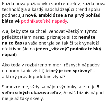
Každá nová požiadavka spotrebiteľov, každá nová
technológia a každý nadchádzajúci trend spolu
podnecujú
nové, ambiciózne a na prvý pohľad
bláznivé
podnikateľské nápady
.
A aj keby ste sa chceli venovať všetkým týmto
príležitostiam naraz, priznajte si to:
nemáte
na to čas
(a vaša energia sa tak či tak vynaloží
efektívnejšie na
jeden „víťazný“ podnikateľský
nápad
).
Ako teda v rozbúrenom mori rôznych nápadov
na podnikanie zistiť,
ktorý je ten správny
? …
a ktorý pravdepodobne zlyhá?
Samozrejme, vždy sa nájdu výnimky, ale tu je
5
veľmi silných ukazovateľov
, že váš biznis nápad
nie je až taký skvelý.