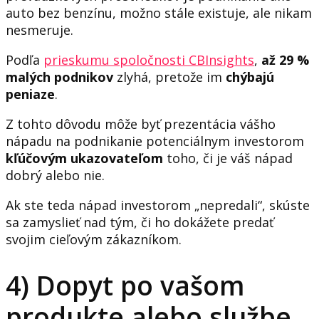
auto bez benzínu, možno stále existuje, ale nikam
nesmeruje.
Podľa
prieskumu spoločnosti CBInsights
,
až 29 %
malých podnikov
zlyhá, pretože im
chýbajú
peniaze
.
Z tohto dôvodu môže byť prezentácia vášho
nápadu na podnikanie potenciálnym investorom
kľúčovým ukazovateľom
toho, či je váš nápad
dobrý alebo nie.
Ak ste teda nápad investorom „nepredali“, skúste
sa zamyslieť nad tým, či ho dokážete predať
svojim cieľovým zákazníkom.
4) Dopyt po vašom
produkte alebo službe