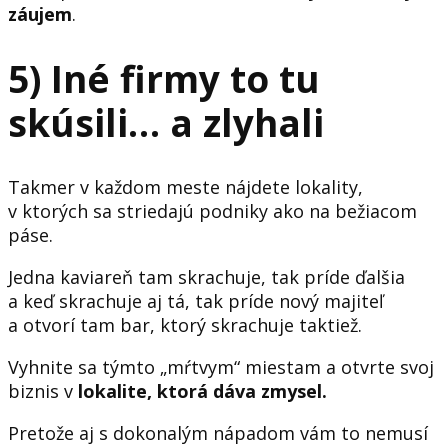
záujem
.
5) Iné firmy to tu
skúsili… a zlyhali
Takmer v každom meste nájdete lokality,
v ktorých sa striedajú podniky ako na bežiacom
páse.
Jedna kaviareň tam skrachuje, tak príde ďalšia
a keď skrachuje aj tá, tak príde nový majiteľ
a otvorí tam bar, ktorý skrachuje taktiež.
Vyhnite sa týmto „mŕtvym“ miestam a otvrte svoj
biznis v
lokalite, ktorá dáva zmysel.
Pretože aj s dokonalým nápadom vám to nemusí