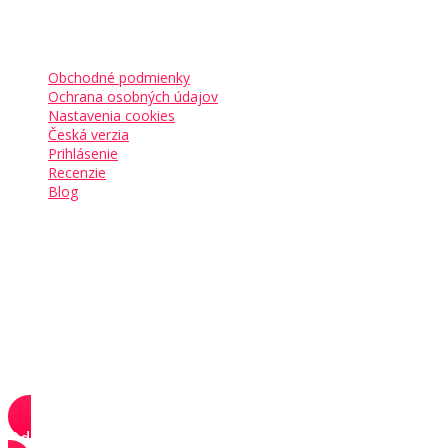
Kam ďalej
Obchodné podmienky
Ochrana osobných údajov
Nastavenia cookies
Česká verzia
Prihlásenie
Recenzie
Blog
Sledujte nás
Pridajte sa aj vy k
17 000+ podnikavcom
, ktorí už
začali budovať svoje sny.
Odoberať newsletter