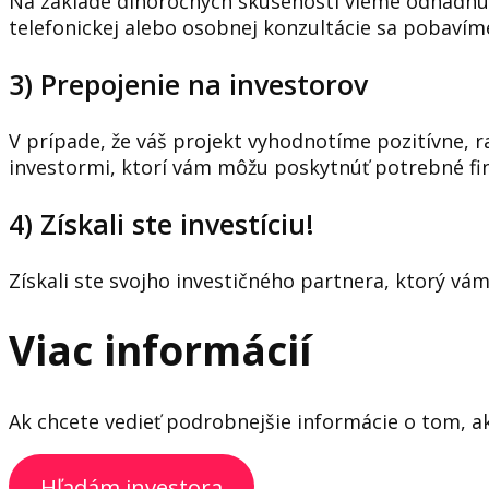
Na základe dlhoročných skúseností vieme odhadnúť
telefonickej alebo osobnej konzultácie sa pobaví
3) Prepojenie na investorov
V prípade, že váš projekt vyhodnotíme pozitívne,
investormi, ktorí vám môžu poskytnúť potrebné fi
4) Získali ste investíciu!
Získali ste svojho investičného partnera, ktorý 
Viac informácií
Ak chcete vedieť podrobnejšie informácie o tom, a
Hľadám investora