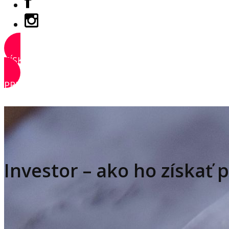
ZÍSKAŤ PRÍSTUP
PRIHLÁSIŤ SA
Investor – ako ho získať