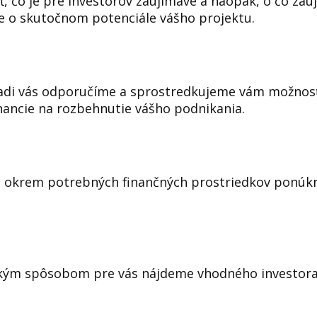
, čo je pre investorov zaujímavé a naopak, o čo z
me o skutočnom potenciále vášho projektu.
 radi vás odporučíme a sprostredkujeme vám možnos
nancie na rozbehnutie vášho podnikania.
vám okrem potrebných finančných prostriedkov ponúk
kým spôsobom pre vás nájdeme vhodného investora, kl