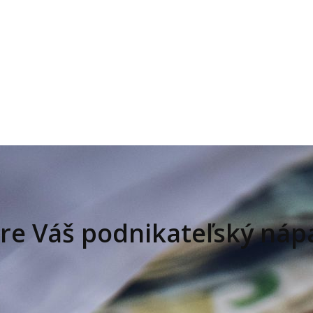
 pre Váš podnikateľský ná