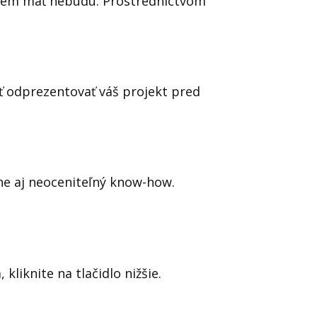
áujem mať nebudú. Prostredníctvom
ť odprezentovať váš projekt pred
ne aj neoceniteľný know-how.
iknite na tlačidlo nižšie.