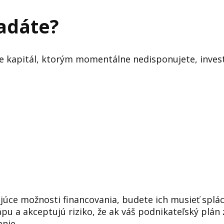
ľadáte?
e kapitál, ktorým momentálne nedisponujete, invest
ce možnosti financovania, budete ich musieť splácať
pu a akceptujú riziko, že ak váš podnikateľský plán 
anie.