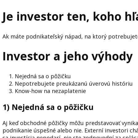
Je investor ten, koho h
Ak máte podnikateľský nápad, na ktorý potrebujet
Investor a jeho výhody
Nejedná sa o pôžičku
Nepotrebujete preukázanú úverovú históriu
Know-how na nezaplatenie
1)
Nejedná sa o pôžičku
Aj keď obchodné pôžičky môžu predstavovať vynikajú
podnikanie úspešné alebo nie. Externí investori chá
sa investícia nepodarí, nie ste zodpovední za splác