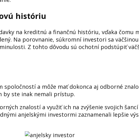
ovú históriu
adavky na kreditnú a finančnú históriu, vďaka čomu 
lený. Na porovnanie, súkromní investori sa väčšinou
v minulosti. Z tohto dôvodu sú ochotní podstúpiť väč
m spoločností a môže mať dokonca aj odborné znalo
by ste inak nemali prístup.
orných znalostí a využiť ich na zvýšenie svojich šanc
dnými anjelskými investormi zaznamenali lepšie výs