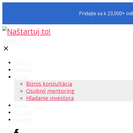
Pridajte sa k 23,000+ o
MENU
NÁPADY
FRANŠÍZY
SLUŽBY
Biznis konzultácia
Osobný mentoring
Hľadanie investora
O NÁS
RECENZIE
KONTAKT