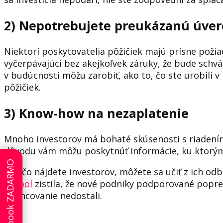
2) Nepotrebujete preukázanú úver
Niektorí poskytovatelia pôžičiek majú prísne poži
vyčerpávajúci bez akejkoľvek záruky, že bude schvá
v budúcnosti môžu zarobiť, ako to, čo ste urobili 
pôžičiek.
3) Know-how na nezaplatenie
Mnoho investorov má bohaté skúsenosti s riadení
dôvodu vám môžu poskytnúť informácie, ku ktorým 
E-book ZADARMO
Len čo nájdete investorov, môžete sa učiť z ich odb
School
zistila, že nové podniky podporované popre
financovanie nedostali.