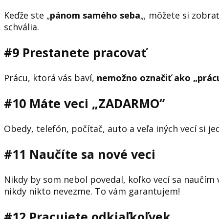
Keďže ste „
pánom samého seba
„, môžete si zobra
schvália.
#9 Prestanete pracovať
Prácu, ktorá vás baví,
nemožno označiť ako „prácu
#10 Máte veci „ZADARMO“
Obedy, telefón, počítač, auto a veľa iných vecí si 
#11 Naučíte sa nové veci
Nikdy by som nebol povedal, koľko vecí sa naučím
nikdy nikto nevezme. To vám garantujem!
#12 Pracujete odkiaľkoľvek