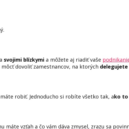
ý.
a
svojimi blízkymi
a môžete aj riadiť vaše
podnikani
i môcť dovoliť zamestnancov, na ktorých
delegujete
máte robiť. Jednoducho si robíte všetko tak, a
ko to
mu máte vzťah a čo vám dáva zmysel, zrazu sa povin