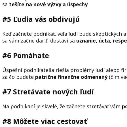
sa
tešíte na nové výzvy a úspechy
.
#5 Ľudia vás obdivujú
Keď začnete podnikať, veľa ľudí bude skeptických 
sa vám začne dariť, dostaví sa
uznanie, úcta, rešp
#6 Pomáhate
Úspešní podnikatelia riešia problémy ľudí alebo fi
za čo budete
patrične finančne odmenený
(čím vä
#7 Stretávate nových ľudí
Na podnikaní je skvelé, že začnete stretávať vám
p
#8 Môžete viac cestovať