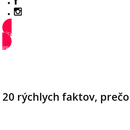
ZÍSKAŤ PRÍSTUP
PRIHLÁSIŤ SA
20 rýchlych faktov, preč