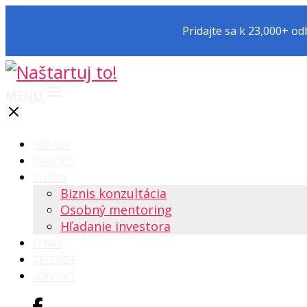
Pridajte sa k 23,000+ o
MENU
NÁPADY
FRANŠÍZY
SLUŽBY
Biznis konzultácia
Osobný mentoring
Hľadanie investora
O NÁS
RECENZIE
KONTAKT