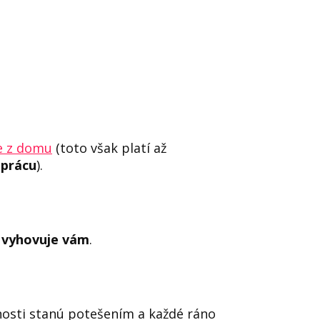
e z domu
(toto však platí až
 prácu
).
 vyhovuje vám
.
nosti stanú potešením a každé ráno