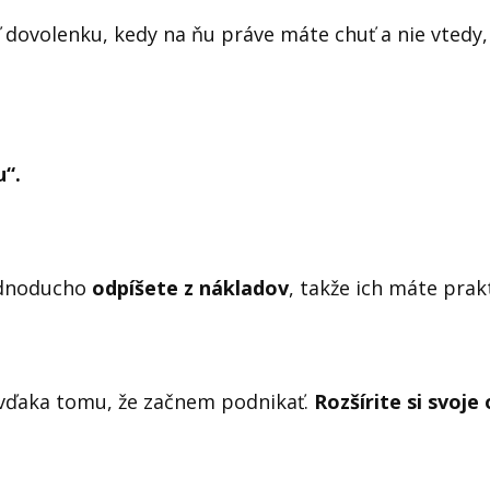
ť dovolenku, kedy na ňu práve máte chuť a nie vtedy,
“.
jednoducho
odpíšete z nákladov
, takže ich máte pra
 vďaka tomu, že začnem podnikať.
Rozšírite si svoje