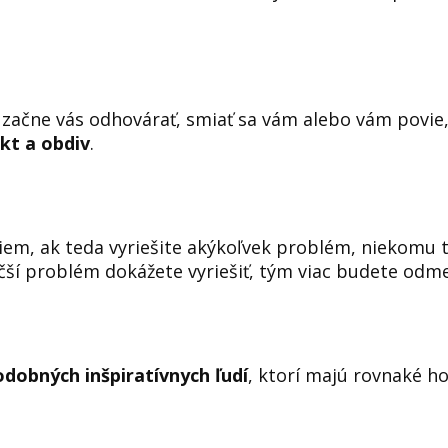
a začne vás odhovárať, smiať sa vám alebo vám povie
ekt a obdiv
.
riem, ak teda vyriešite akýkoľvek problém, niekomu 
čší problém dokážete vyriešiť, tým viac budete odm
odobných inšpiratívnych ľudí
, ktorí majú rovnaké ho