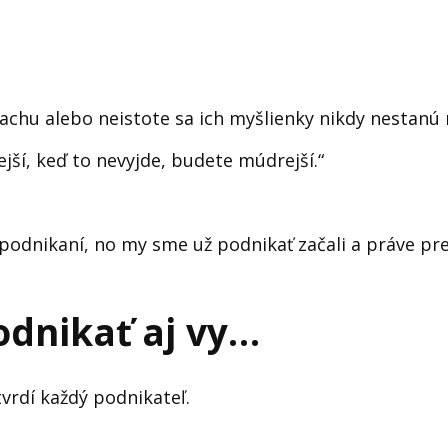
achu alebo neistote sa ich myšlienky nikdy nestanú 
ejší, keď to nevyjde, budete múdrejší.“
 podnikaní, no my sme už podnikať začali a práve p
odnikať aj vy…
vrdí každý podnikateľ.