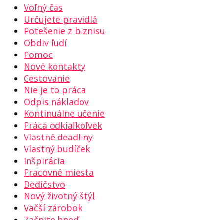
Voľný čas
Určujete pravidlá
Potešenie z biznisu
Obdiv ľudí
Pomoc
Nové kontakty
Cestovanie
Nie je to práca
Odpis nákladov
Kontinuálne učenie
Práca odkiaľkoľvek
Vlastné deadliny
Vlastný budíček
Inšpirácia
Pracovné miesta
Dedičstvo
Nový životný štýl
Väčší zárobok
Začnite hneď