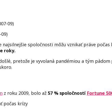
007-09)
-09)
e najsilnejšie spoločnosti môžu vznikať práve počas 
ie roky.
redošlé, pretože je vyvolaná pandémiou a tým pádom
skoro.
on
z roku 2009, bolo až
57 % spoločností
Fortune 5