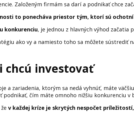
ncie. Založeným firmám sa darí a podnikať chce zača
nosti to ponecháva priestor tým, ktorí sú ochotní 
u konkurenciu
, je jednou z hlavných výhod začatia 
ratégiu ako vy a namiesto toho sa môžete sústrediť 
ri chcú investovať
je a zariadenia, ktorým sa nedá vyhnúť, máte väčšiu
čať podnikať, čím máte omnoho nižšiu konkurenciu v b
, že
v každej kríze je skrytých nespočet príležitostí