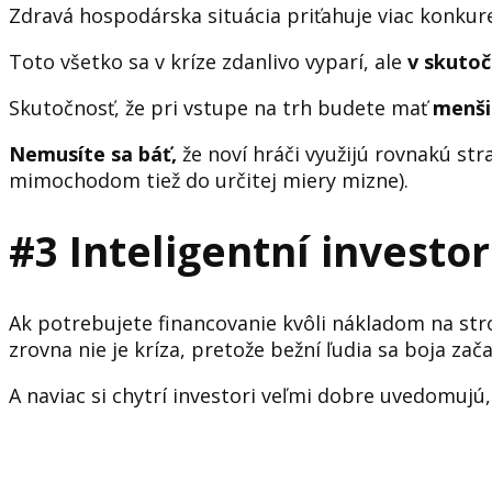
Zdravá hospodárska situácia priťahuje viac konkure
Toto všetko sa v kríze zdanlivo vyparí, ale
v skutoč
Skutočnosť, že pri vstupe na trh budete mať
menši
Nemusíte sa báť,
že noví hráči využijú rovnakú st
mimochodom tiež do určitej miery mizne).
#3 Inteligentní investo
Ak potrebujete financovanie kvôli nákladom na stro
zrovna nie je kríza, pretože bežní ľudia sa boja za
A naviac si chytrí investori veľmi dobre uvedomujú