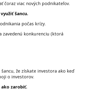
ť čoraz viac nových podnikateľov.
využiť šancu.
podnikania počas krízy.
na zavedenú konkurenciu (ktorá
 šancu, že získate investora ako keď
oji o investorov.
, ako zarobiť.