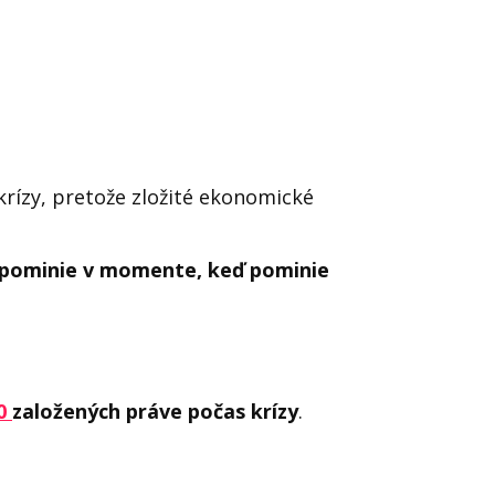
krízy, pretože zložité ekonomické
pominie v momente, keď pominie
00
založených práve počas krízy
.