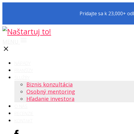
Pridajte sa k 23,000+ o
MENU
NÁPADY
FRANŠÍZY
SLUŽBY
Biznis konzultácia
Osobný mentoring
Hľadanie investora
O NÁS
RECENZIE
KONTAKT