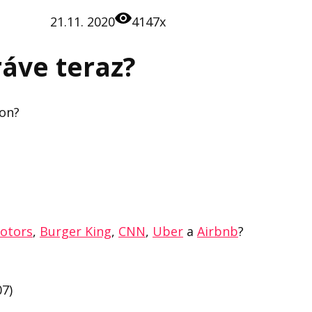
21.11. 2020
4147x
ráve teraz?
zon?
otors
,
Burger King
,
CNN
,
Uber
a
Airbnb
?
07)