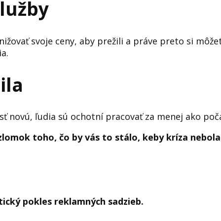
služby
ižovať svoje ceny, aby prežili a práve preto si môže
ia.
ila
jsť novú, ľudia sú ochotní pracovať za menej ako po
zlomok toho, čo by vás to stálo, keby kríza nebola
ický pokles reklamných sadzieb.