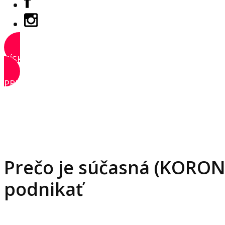
ZÍSKAŤ PRÍSTUP
PRIHLÁSIŤ SA
Prečo je súčasná (KORONA)
podnikať