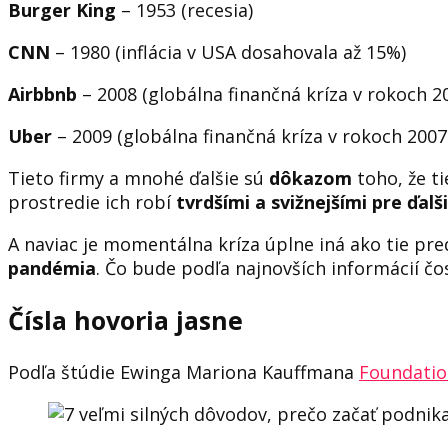
Burger King
– 1953 (recesia)
CNN
– 1980 (inflácia v USA dosahovala až 15%)
Airbbnb
– 2008 (globálna finančná kríza v rokoch 2
Uber
– 2009 (globálna finančná kríza v rokoch 2007
Tieto firmy a mnohé ďalšie sú
dôkazom
toho, že ti
prostredie ich robí
tvrdšími a svižnejšími pre ďalš
A naviac je momentálna kríza úplne iná ako tie p
pandémia
. Čo bude podľa najnovších informácií čo
Čísla hovoria jasne
Podľa štúdie Ewinga Mariona Kauffmana
Foundati