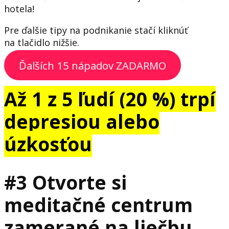
hotela!
Pre ďalšie tipy na podnikanie stačí kliknúť
na tlačidlo nižšie.
Ďalších 15 nápadov ZADARMO
Až 1 z 5 ľudí (20 %) trpí
depresiou alebo
úzkosťou
#3 Otvorte si
meditačné centrum
zamerané na liečbu