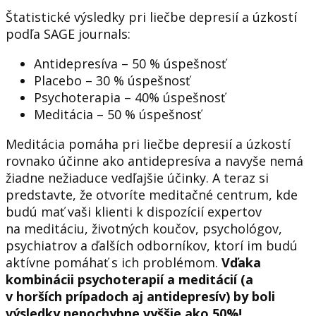
Štatistické výsledky pri liečbe depresií a úzkostí
podľa SAGE journals:
Antidepresíva – 50 % úspešnosť
Placebo – 30 % úspešnosť
Psychoterapia – 40% úspešnosť
Meditácia – 50 % úspešnosť
Meditácia pomáha pri liečbe depresií a úzkostí
rovnako účinne ako antidepresíva a navyše nemá
žiadne nežiaduce vedľajšie účinky. A teraz si
predstavte, že otvoríte meditačné centrum, kde
budú mať vaši klienti k dispozícií expertov
na meditáciu, životných koučov, psychológov,
psychiatrov a ďalších odborníkov, ktorí im budú
aktívne pomáhať s ich problémom.
Vďaka
kombinácii psychoterapií a meditácií (a
v horších prípadoch aj antidepresív) by boli
výsledky nepochybne vyššie ako 50%!