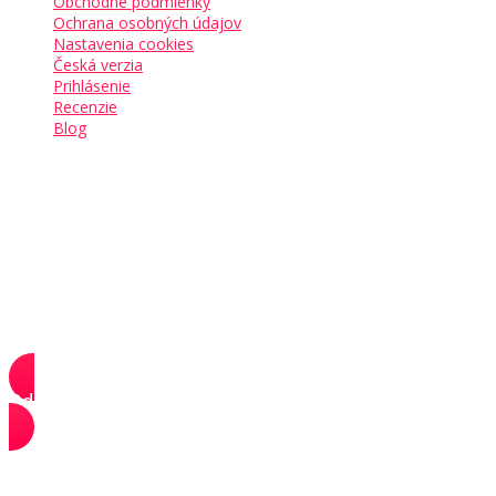
Obchodné podmienky
Ochrana osobných údajov
Nastavenia cookies
Česká verzia
Prihlásenie
Recenzie
Blog
Sledujte nás
Pridajte sa aj vy k
17 000+ podnikavcom
, ktorí už
začali budovať svoje sny.
Odoberať newsletter
Kontakt