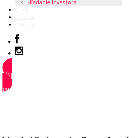
Hľadanie investora
O NÁS
RECENZIE
KONTAKT
ZÍSKAŤ PRÍSTUP
PRIHLÁSIŤ SA