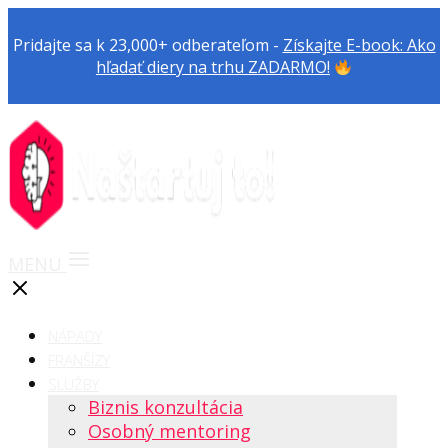
Pridajte sa k 23,000+ odberateľom -
Získajte E-book: Ako
hľadať diery na trhu ZADARMO!
MENU
NÁPADY
FRANŠÍZY
SLUŽBY
Biznis konzultácia
Osobný mentoring