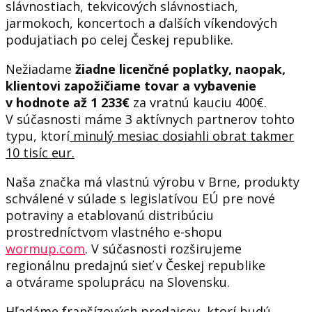
slávnostiach, tekvicových slávnostiach,
jarmokoch, koncertoch a ďalších víkendových
podujatiach po celej Českej republike.
Nežiadame
žiadne licenčné poplatky, naopak,
klientovi zapožičiame tovar a vybavenie
v hodnote až 1 233€
za vratnú kauciu 400€.
V súčasnosti máme 3 aktívnych partnerov tohto
typu, ktorí
minulý mesiac dosiahli obrat takmer
10 tisíc eur.
Naša značka má vlastnú výrobu v Brne, produkty
schválené v súlade s legislatívou EÚ pre nové
potraviny a etablovanú distribúciu
prostredníctvom vlastného e-shopu
wormup.com
. V súčasnosti rozširujeme
regionálnu predajnú sieť v Českej republike
a otvárame spoluprácu na Slovensku.
Hľadáme franšízových predajcov, ktorí budú