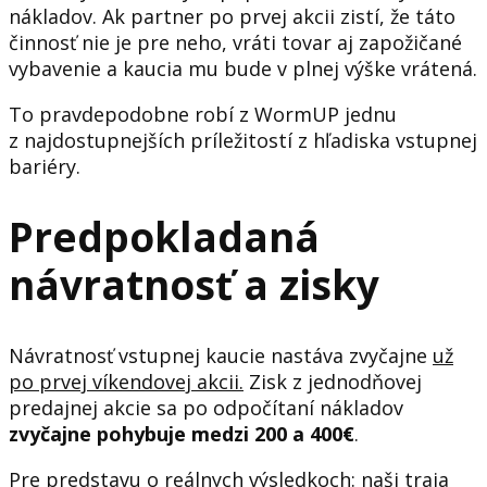
nákladov. Ak partner po prvej akcii zistí, že táto
činnosť nie je pre neho, vráti tovar aj zapožičané
vybavenie a kaucia mu bude v plnej výške vrátená.
To pravdepodobne robí z WormUP jednu
z najdostupnejších príležitostí z hľadiska vstupnej
bariéry.
Predpokladaná
návratnosť a zisky
Návratnosť vstupnej kaucie nastáva zvyčajne
už
po prvej víkendovej akcii.
Zisk z jednodňovej
predajnej akcie sa po odpočítaní nákladov
zvyčajne pohybuje medzi 200 a 400€
.
Pre predstavu o reálnych výsledkoch: naši traja