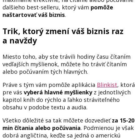
ďalšieho best-selleru, ktorý vám
pomôže
naštartovať váš biznis
.
Trik, ktorý zmení váš biznis raz
a navždy
Miesto toho, aby ste trávili hodiny času čítaním
vedľajších myšlienok, môžete ho tráviť čítaním
alebo počúvaním tých hlavných.
Práve s tým vám pomôže aplikácia
Blinkist
, ktorá
pre vás
vyberá hlavné myšlienky
z jednotlivých
kapitol kníh do rýchlo a ľahko stráviteľného
obsahu v podobe textu a audia.
Všetko dôležité sa tak môžete dozvedieť
za 15-20
min čítania alebo počúvania
. Podmienou je však
dobrá angličtina, keďže sa jedná o americkú