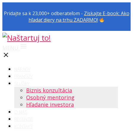
Pridajte sa k 23,000+ odberateľom -
Získajte E-book: Ako
hľadať diery na trhu ZADARMO!
MENU
NÁPADY
FRANŠÍZY
SLUŽBY
Biznis konzultácia
Osobný mentoring
Hľadanie investora
O NÁS
RECENZIE
KONTAKT