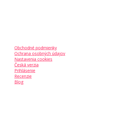
Kam ďalej
Obchodné podmienky
Ochrana osobných údajov
Nastavenia cookies
Česká verzia
Prihlásenie
Recenzie
Blog
Sledujte nás
Pridajte sa aj vy k
17 000+ podnikavcom
, ktorí už
začali budovať svoje sny.