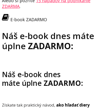
Alebo si pozrite
15 nápadov na podnikanie
ZDARMA
.
E-book ZADARMO
Náš e-book dnes máte
úplne
ZADARMO:
Náš e-book dnes
máte úplne
ZADARMO:
Získate tak praktický návod,
ako hľadať diery