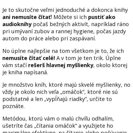
Je to skutočne veľmi jednoduché a dokonca knihy
ani nemusíte čítať
! Môžete si ich
pustiť ako
audioknihy
počaš bežných aktivít, napríklad ráno
pri umývaní zubov a rannej hygiene, počas jazdy
autom do práce alebo pri zaspávaní.
No úplne najlepšie na tom všetkom je to, že ich
nemusíte čítať celé!
A v tom je ten trik. Úplne
vám stačí
rešerš hlavnej myšlienky
, okolo ktorej
je kniha napísaná.
Je množstvo kníh, ktoré majú skvelé myšlienky, no
vždy je okolo nich veľa „omáčok“, ktoré nie sú
podstatné a len „vypĺňajú riadky“, určite to
poznáte.
Metódou, ktorú vám o malú chvíľu odhalím,
ušetríte čas „čítania omáčok“ a využijete ho
maximálne efektívne, na čítanie alebo počúvanie