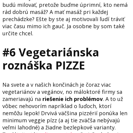
budú milovať, pretože buďme úprimní, kto nemá
rád dobrú masáž? A mať masáž pri každej
prechádzke? Ešte by ste aj motivovali ľudí tráviť
viac času mimo ich gauč. Ja osobne by som také
určite chcel.
#6 Vegetariánska
roznáška PIZZE
Na svete a v našich končinách je čoraz viac
vegetariánov a vegánov, no máloktoré firmy sa
zameriavajú na
riešenie ich problémov
. A to už
vôbec nehovorím napríklad o ľuďoch, ktorí
nemôžu lepok! Drvivá väčšina pizzérií ponúka len
minimum veggie pízz (a aj tie zväčša nebývajú
veľmi lahodné) a žiadne bezlepkové varianty.