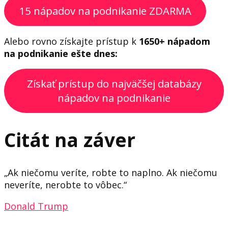
15 nápadov na podnikanie ZDARMA
Alebo rovno získajte prístup k
1650+ nápadom
na podnikanie ešte dnes:
Získať prístup do najväčšej databázy
nápadov na podnikanie
Citát na záver
„Ak niečomu veríte, robte to naplno. Ak niečomu
neveríte, nerobte to vôbec.“
Donald Trump