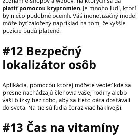
zoznam e-shopov a webov, na ktorých sa dá
platiť pomocou kryptomien
. Je mnoho ľudí, ktorí
by niečo podobné ocenili. Váš monetizačný model
môže byť založený napríklad na tom, že vyššie
pozície budú platené.
#12 Bezpečný
lokalizátor
osôb
Aplikácia, pomocou ktorej môžete vedieť kde sa
presne nachádzajú členovia vašej rodiny alebo
vaši blízky bez toho, aby sa tieto dáta dostávali
do sveta. Na tie sú ľudia čoraz viac háklivejší.
#13 Čas na vitamíny