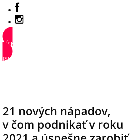
ZÍSKAŤ PRÍSTUP
PRIHLÁSIŤ SA
21 nových nápadov,
v čom podnikať v roku
2021 a úspešne zarobiť