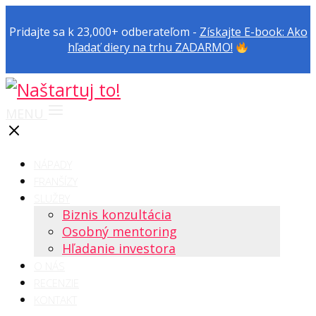
Pridajte sa k 23,000+ odberateľom -
Získajte E-book: Ako
hľadať diery na trhu ZADARMO!
MENU
NÁPADY
FRANŠÍZY
SLUŽBY
Biznis konzultácia
Osobný mentoring
Hľadanie investora
O NÁS
RECENZIE
KONTAKT