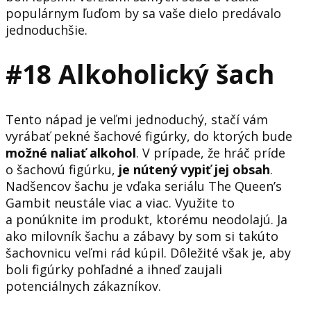
populárnym ľuďom by sa vaše dielo predávalo
jednoduchšie.
#18 Alkoholický šach
Tento nápad je veľmi jednoduchý, stačí vám
vyrábať pekné šachové figúrky, do ktorých bude
možné naliať alkohol
. V prípade, že hráč príde
o šachovú figúrku,
je nútený vypiť jej obsah
.
Nadšencov šachu je vďaka seriálu The Queen’s
Gambit neustále viac a viac. Využite to
a ponúknite im produkt, ktorému neodolajú. Ja
ako milovník šachu a zábavy by som si takúto
šachovnicu veľmi rád kúpil. Dôležité však je, aby
boli figúrky pohľadné a ihneď zaujali
potenciálnych zákazníkov.