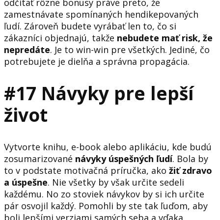
odčítať rôzne bonusy práve preto, že
zamestnávate spomínaných hendikepovaných
ľudí. Zároveň budete vyrábať len to, čo si
zákazníci objednajú, takže
nebudete mať risk, že
nepredáte
. Je to win-win pre všetkých. Jediné, čo
potrebujete je dielňa a správna propagácia.
#17 Návyky pre lepší
život
Vytvorte knihu, e-book alebo aplikáciu, kde budú
zosumarizované
návyky úspešných ľudí
. Bola by
to v podstate motivačná príručka, ako
žiť zdravo
a úspešne
. Nie všetky by však určite sedeli
každému. No zo stoviek návykov by si ich určite
pár osvojil každý. Pomohli by ste tak ľuďom, aby
boli lepšími verziami samých seba a vďaka