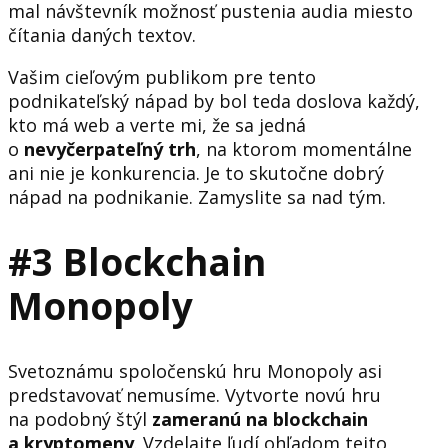
mal návštevník možnosť pustenia audia miesto
čítania daných textov.
Vašim cieľovým publikom pre tento
podnikateľský nápad by bol teda doslova každý,
kto má web a verte mi, že sa jedná
o
nevyčerpateľný trh
, na ktorom momentálne
ani nie je konkurencia. Je to skutočne dobrý
nápad na podnikanie. Zamyslite sa nad tým.
#3 Blockchain
Monopoly
Svetoznámu spoločenskú hru Monopoly asi
predstavovať nemusíme. Vytvorte novú hru
na podobný štýl
zameranú na blockchain
a kryptomeny
. Vzdelajte ľudí ohľadom tejto