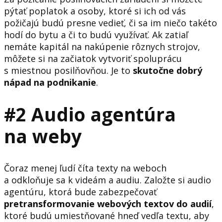
pýtať poplatok a osoby, ktoré si ich od vás
požičajú budú presne vedieť, či sa im niečo takéto
hodí do bytu a či to budú využívať. Ak zatiaľ
nemáte kapitál na nakúpenie rôznych strojov,
môžete si na začiatok vytvoriť spoluprácu
s miestnou posilňovňou. Je to
skutočne dobrý
nápad na podnikanie
.
#2 Audio agentúra
na weby
Čoraz menej ľudí číta texty na weboch
a odkloňuje sa k videám a audiu. Založte si audio
agentúru, ktorá bude zabezpečovať
pretransformovanie webových textov do audií
,
ktoré budú umiestňované hneď vedľa textu, aby