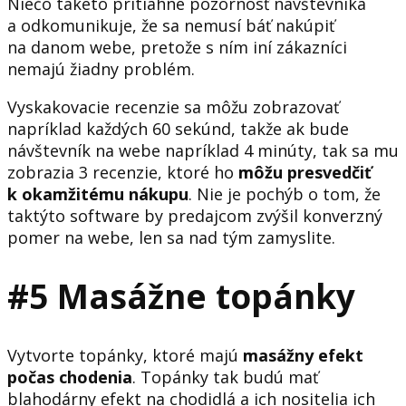
Niečo takéto pritiahne pozornosť návštevníka
a odkomunikuje, že sa nemusí báť nakúpiť
na danom webe, pretože s ním iní zákazníci
nemajú žiadny problém.
Vyskakovacie recenzie sa môžu zobrazovať
napríklad každých 60 sekúnd, takže ak bude
návštevník na webe napríklad 4 minúty, tak sa mu
zobrazia 3 recenzie, ktoré ho
môžu presvedčiť
k okamžitému nákupu
. Nie je pochýb o tom, že
taktýto software by predajcom zvýšil konverzný
pomer na webe, len sa nad tým zamyslite.
#5 Masážne topánky
Vytvorte topánky, ktoré majú
masážny efekt
počas chodenia
. Topánky tak budú mať
blahodárny efekt na chodidlá a ich nositelia ich