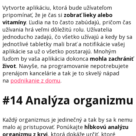
Vytvorte aplikáciu, ktorá bude užívateľom
pripomínať, že je čas si
zobrať lieky alebo
vitamíny
. Ľudia na to často zabúdajú, pričom čas
užívania hrá veľmi dôležitú rolu. Užívatelia
jednoducho zadajú, čo všetko užívajú a kedy by sa
jednotlivé tabletky mali brať a notifikácie vašej
aplikácie sa už o všetko postarajú. Mnohým
ľuďom by vaša aplikácia dokonca
mohla zachrániť
život
. Navyše, na programovanie nepotrebujete
prenájom kancelárie a tak je to skvelý nápad
na
podnikanie z domu
.
#14 Analýza organizmu
Každý organizmus je jedinečný a tak by sa k nemu
malo aj pristupovať. Ponúkajte
hĺbkovú analýzu
organizmu z krvi
, ktorá dokáže určiť, ktoré