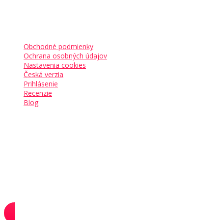
Kam ďalej
Obchodné podmienky
Ochrana osobných údajov
Nastavenia cookies
Česká verzia
Prihlásenie
Recenzie
Blog
Sledujte nás
Pridajte sa aj vy k
17 000+ podnikavcom
, ktorí už
začali budovať svoje sny.