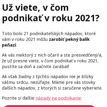
Už viete, v čom
podnikať v roku 2021?
Toto bolo 21 podnikateľských nápadov, ktoré
vám v roku 2021 môžu
zarobiť pekný balík
peňazí
.
Ak vás niektorý z nich očaril a ste presvedčený/á,
že už presne viete, v čom podnikať v roku 2021,
pustite sa doň a začnite zarábať!
Ak však žiadny z týchto nápadov nie je blízky
vášmu srdcu, nezúfajte. Máme pre vás stovky
ďalších nápadov, z ktorých si zaručene vyberiete.
Pozrite si ďalšie
nápady na podnikanie
: