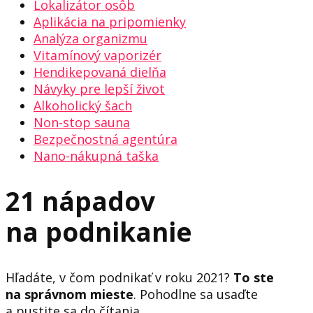
Lokalizátor osôb
Aplikácia na pripomienky
Analýza organizmu
Vitamínový vaporizér
Hendikepovaná dielňa
Návyky pre lepší život
Alkoholický šach
Non-stop sauna
Bezpečnostná agentúra
Nano-nákupná taška
21 nápadov
na podnikanie
Hľadáte, v čom podnikať v roku 2021?
To ste
na správnom mieste
. Pohodlne sa usaďte
a pustite sa do čítania.