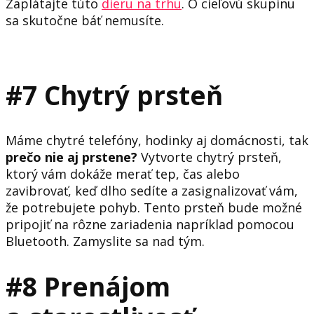
Zaplátajte túto
dieru na trhu
. O cieľovú skupinu
sa skutočne báť nemusíte.
#7 Chytrý prsteň
Máme chytré telefóny, hodinky aj domácnosti, tak
prečo nie aj prstene?
Vytvorte chytrý prsteň,
ktorý vám dokáže merať tep, čas alebo
zavibrovať, keď dlho sedíte a zasignalizovať vám,
že potrebujete pohyb. Tento prsteň bude možné
pripojiť na rôzne zariadenia napríklad pomocou
Bluetooth. Zamyslite sa nad tým.
#8 Prenájom