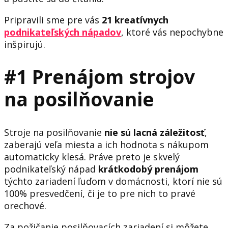
Pripravili sme pre vás
21 kreatívnych
podnikateľských nápadov
, ktoré vás nepochybne
inšpirujú.
#1 Prenájom strojov
na posilňovanie
Stroje na posilňovanie
nie sú lacná záležitosť
,
zaberajú veľa miesta a ich hodnota s nákupom
automaticky klesá. Práve preto je skvelý
podnikateľský nápad
krátkodobý prenájom
týchto zariadení ľuďom v domácnosti, ktorí nie sú
100% presvedčení, či je to pre nich to pravé
orechové.
Za požičanie posilňovacích zariadení si môžete