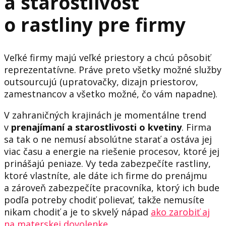
a starostlivosť
o rastliny pre firmy
Veľké firmy majú veľké priestory a chcú pôsobiť
reprezentatívne. Práve preto všetky možné služby
outsourcujú (upratovačky, dizajn priestorov,
zamestnancov a všetko možné, čo vám napadne).
V zahraničných krajinách je momentálne trend
v
prenajímaní a starostlivosti o kvetiny
. Firma
sa tak o ne nemusí absolútne starať a ostáva jej
viac času a energie na riešenie procesov, ktoré jej
prinášajú peniaze. Vy teda zabezpečíte rastliny,
ktoré vlastníte, ale dáte ich firme do prenájmu
a zároveň zabezpečíte pracovníka, ktorý ich bude
podľa potreby chodiť polievať, takže nemusíte
nikam chodiť a je to skvelý nápad
ako zarobiť aj
na materskej dovolenke
.