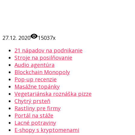
27.12. 2020
15037x
21 nápadov na podnikanie
Stroje na posilňovanie
Audio agentúra
Blockchain Monopoly
Pop-up recenzie
Masážne topánky
Vegetariánska roznáška pizze
Chytrý prsteň
Rastliny pre firmy
Portál na stáže
Lacné potraviny
E-shopy s kryptomenami